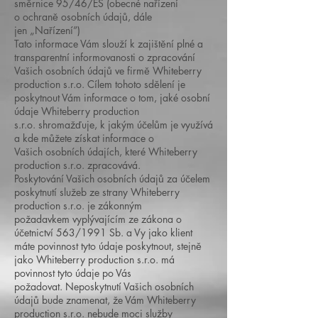
směrnice 95/46/ES (obecné nařízení
o ochraně osobních údajů, dále
jen „Nařízení”)
Tato informace Vám slouží k zajištění plné a
transparentní informovanosti o zpracování
Vašich osobních údajů ve firmě Whiteberry
production s.r.o. Cílem tohoto sdělení je
poskytnout Vám informace o tom, jaké osobní
údaje Whiteberry production
s.r.o. shromažďuje, k jakým účelům je využívá
a kde můžete získat informace o
Vašich osobních údajích, které Whiteberry
production s.r.o. zpracovává.
Poskytování Vašich osobních údajů za účelem
poskytnutí služeb ze strany Whiteberry
production s.r.o. je zákonným
požadavkem vyplývajícím ze zákona o
účetnictví 563/1991 Sb. a Vy jako klient
máte povinnost tyto údaje poskytnout, stejně
jako Whiteberry production s.r.o. má
povinnost tyto údaje po Vás
požadovat. Neposkytnutí Vašich osobních
údajů bude znamenat, že Vám Whiteberry
production s.r.o. nebude moci služby