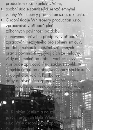
production s.r.o. kontakt s Vámi,
osobní údaje související se vzájemnými
vztahy Whiteberry production s.r.o. a klienta.
Osobní údaje Whiteberry production s.r.o.
zpracovává v případě plnění
zákonných povinností po dobu
stanovenou právními předpisy; v případě
zpracování nezbytného pro splnění smlouvy,
po dobu nutnou k zajištění vzájemných
práv a povinností vyplývajících ze smlouvy, tj.
vždy minimálně po dobu trvání smlouvy;
v případě zpracování na základě souhlasu
subjektu údajů po dobu uvedenou v souhlasu
či do jeho odvolání. Po skončení
doby oprávněného zpracování Whiteberry
production s.r.o. přestává Vaše osobní údaje
zpracovávat a zajistí jejich likvidaci v souladu
s relevantními právními předpisy.
3. K jakým účelům a na základě
jakých právních titulů Whiteberry production
s.r.o. Vaše osobní údaje zpracovává?
Pro účely vedení účetní dokumentace a další