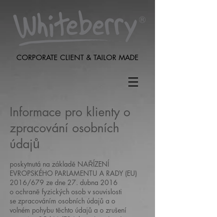
CORPORATE CLIENT & TAILOR MADE
Informace pro klienty o
zpracování osobních
údajů
poskytnutá na základě NAŘÍZENÍ
EVROPSKÉHO PARLAMENTU A RADY (EU)
2016/679 ze dne 27. dubna 2016
o ochraně fyzických osob v souvislosti
se zpracováním osobních údajů a o
volném pohybu těchto údajů a o zrušení