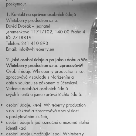
poskytnout.
1. Kontakt na správce osobních údajů
Whiteberry production s.r.o.
David Dvořák – jednatel
Jeremenkova 1171/102, 140 00 Praha 4
IČ:
27188191
Telefon: 241 410 893
Email:
info@whiteberry.eu
2. Jaké osobní údaje a po jakou dobu o Vás
Whiteberry production s.r.o.
zpracovává?
Osobní údaje Whiteberry production s.r.o.
zpracovává v souladu s Nařízením a
dále v souladu se zákonem o účetnictví.
Vedeme databázi osobních údajů
svých klientů a jsme správci těchto údajů:
osobní údaje, které Whiteberry production
s.r.o. získává a zpracovává v souvislosti
s poskytováním služeb,
osobní údaje k jednoznačné a nezaměnitelné
identifikaci,
osobní údaje umožňující spol. Whiteberry