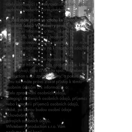
účely související s poskytováním služeb, zejm.
nezbytná obchodní korespondence
4. Jaká máte práva ve vztahu ke zpracování
osobních údajů Whiteberry production s.r.o.
Vyžádat si informaci o tom, jaké osobní
údaje o Vás Whiteberry production
s.r.o. zpracovává, jakožto uplatnit i další níže
uvedená práva můžete na kontaktních údajích
společnosti.
Jako subjekt údajů jste oprávněn
požadovat informaci, zda osobní údaje, které
se Vás týkají, jsou či nejsou spol. Whiteberry
production s.r.o. zpracovávány, a pokud je
tomu tak, máte právo získat přístup k těmto
osobním údajům a k informacím o:
účelu zpracování osobních údajů,
kategorii dotčených osobních údajů, příjemci
nebo kategorii příjemců osobních údajů,
době, po kterou budou osobní údaje
uchovávány,
zdrojích osobních údajů,
Whiteberry production s.r.o. Vám
poskytne první kopii