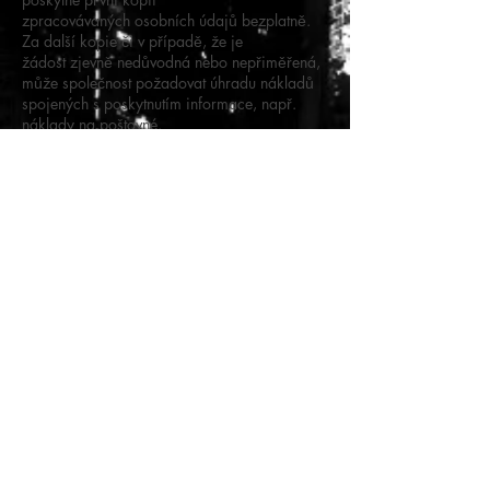
zpracovávaných osobních údajů bezplatně.
Za další kopie či v případě, že je
žádost zjevně nedůvodná nebo nepřiměřená,
může společnost požadovat úhradu nákladů
spojených s poskytnutím informace, např.
náklady na poštovné.
V případě, že jste osobní údaje poskytli spol.
Whiteberry production s.r.o. na základě
souhlasu, máte právo:
získat osobní údaje, které se Vás týkají,
ve strukturovaném, běžně používaném
a strojově čitelném formátu, a právo předat
tyto údaje jinému správci,
na to, aby osobní údaje byly předány přímo
jedním správcem správci druhému, je-li to
technicky proveditelné.
Pokud zjistíte nebo pokud se domníváte, že
při zpracování Vašich osobních údajů došlo
ze strany Whiteberry production s.r.o.
k porušení Vašich práv či k porušení
povinností stanovených Nařízením
či vnitrostátními právními předpisy v oblasti
ochrany osobních údajů, můžete se domáhat